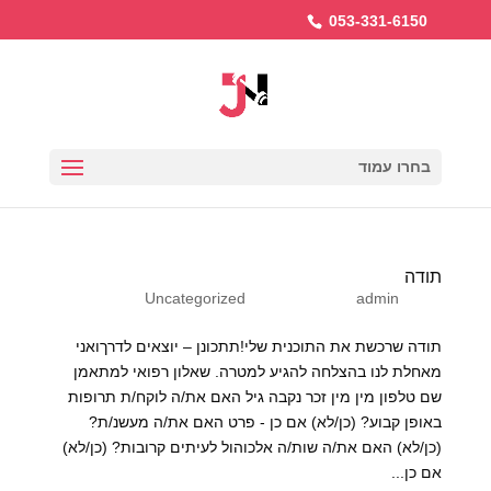
053-331-6150
בחרו עמוד
תודה
על ידי
admin
|
נוב 26, 2022
|
Uncategorized
תודה שרכשת את התוכנית שלי!תתכונן – יוצאים לדרךואני
מאחלת לנו בהצלחה להגיע למטרה. שאלון רפואי למתאמן
שם טלפון מין מין זכר נקבה גיל האם את/ה לוקח/ת תרופות
באופן קבוע? (כן/לא) אם כן - פרט האם את/ה מעשנ/ת?
(כן/לא) האם את/ה שות/ה אלכוהול לעיתים קרובות? (כן/לא)
אם כן...